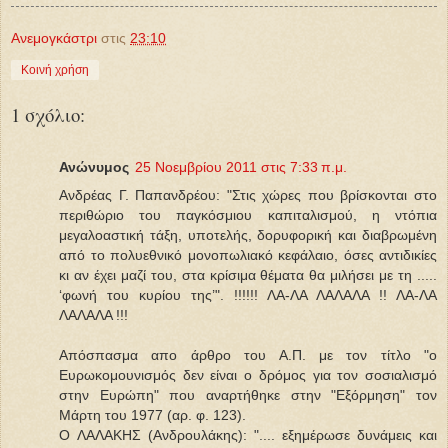
Ανεμογκάστρι
στις
23:10
Κοινή χρήση
1 σχόλιο:
Ανώνυμος
25 Νοεμβρίου 2011 στις 7:33 π.μ.
Ανδρέας Γ. Παπανδρέ­ου: "Στις χώρες που βρίσκονται στο
περιθώριο του παγκόσμιου καπιταλισμού, η ντόπια
μεγαλοαστική τάξη, υποτελής, δορυφορική και διαβρωμένη
από το πολυεθνικό μονοπωλιακό κεφάλαιο, όσες αντιδικίες
κι αν έχει μαζί του, στα κρίσιμα θέματα θα μιλήσει με τη .....
‘φωνή του κυρίου της’". !!!!!! ΛΑ-ΛΑ ΛΑΛΑΛΑ !! ΛΑ-ΛΑ
ΛΑΛΑΛΑ !!!
Απόσπασμα απο άρθρο του Α.Π. με τον τίτλο "ο
Ευρωκομουνισμός δεν είναι ο δρόμος για τον σοσιαλισμό
στην Ευρώπη" που αναρτήθηκε στην "Εξόρμηση" τον
Μάρτη του 1977 (αρ. φ. 123).
O ΛΑΛΑKHΣ (Ανδρουλάκης): ".... εξημέρωσε δυνάμεις και