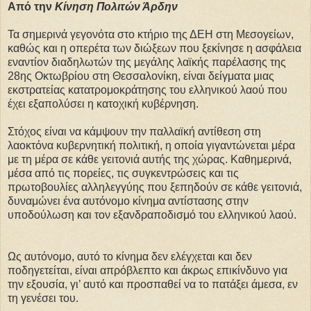
Από την
Κίνηση Πολιτών Άρδην
Τα σημερινά γεγονότα στο κτήριο της ΔΕΗ στη Μεσογείων,
καθώς και η οπερέτα των διώξεων που ξεκίνησε η ασφάλεια
εναντίον διαδηλωτών της μεγάλης λαϊκής παρέλασης της
28ης Οκτωβρίου στη Θεσσαλονίκη, είναι δείγματα μιας
εκστρατείας κατατρομοκράτησης του ελληνικού λαού που
έχει εξαπολύσει η κατοχική κυβέρνηση.
Στόχος είναι να κάμψουν την παλλαϊκή αντίθεση στη
λαοκτόνα κυβερνητική πολιτική, η οποία γιγαντώνεται μέρα
με τη μέρα σε κάθε γειτονιά αυτής της χώρας. Καθημερινά,
μέσα από τις πορείες, τις συγκεντρώσεις και τις
πρωτοβουλίες αλληλεγγύης που ξεπηδούν σε κάθε γειτονιά,
δυναμώνει ένα αυτόνομο κίνημα αντίστασης στην
υποδούλωση και τον εξανδραποδισμό του ελληνικού λαού.
Ως αυτόνομο, αυτό το κίνημα δεν ελέγχεται και δεν
ποδηγετείται, είναι απρόβλεπτο και άκρως επικίνδυνο για
την εξουσία, γι’ αυτό και προσπαθεί να το πατάξει άμεσα, εν
τη γενέσει του.