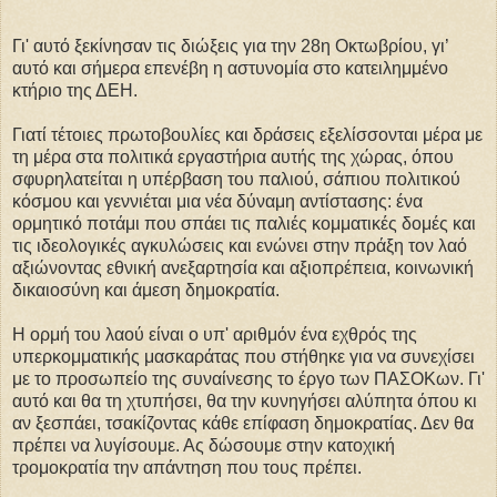
Γι' αυτό ξεκίνησαν τις διώξεις για την 28η Οκτωβρίου, γι’
αυτό και σήμερα επενέβη η αστυνομία στο κατειλημμένο
κτήριο της ΔΕΗ.
Γιατί τέτοιες πρωτοβουλίες και δράσεις εξελίσσονται μέρα με
τη μέρα στα πολιτικά εργαστήρια αυτής της χώρας, όπου
σφυρηλατείται η υπέρβαση του παλιού, σάπιου πολιτικού
κόσμου και γεννιέται μια νέα δύναμη αντίστασης: ένα
ορμητικό ποτάμι που σπάει τις παλιές κομματικές δομές και
τις ιδεολογικές αγκυλώσεις και ενώνει στην πράξη τον λαό
αξιώνοντας εθνική ανεξαρτησία και αξιοπρέπεια, κοινωνική
δικαιοσύνη και άμεση δημοκρατία.
Η ορμή του λαού είναι ο υπ' αριθμόν ένα εχθρός της
υπερκομματικής μασκαράτας που στήθηκε για να συνεχίσει
με το προσωπείο της συναίνεσης το έργο των ΠΑΣΟΚων. Γι'
αυτό και θα τη χτυπήσει, θα την κυνηγήσει αλύπητα όπου κι
αν ξεσπάει, τσακίζοντας κάθε επίφαση δημοκρατίας. Δεν θα
πρέπει να λυγίσουμε. Ας δώσουμε στην κατοχική
τρομοκρατία την απάντηση που τους πρέπει.